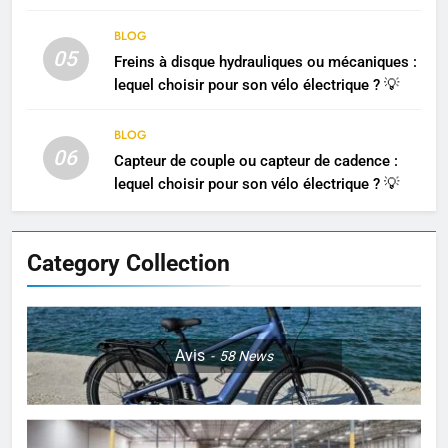
justice, quelles répercussions pour l’Europe et
la France ?
BLOG
05
Freins à disque hydrauliques ou mécaniques :
lequel choisir pour son vélo électrique ? 💡
BLOG
06
Capteur de couple ou capteur de cadence :
lequel choisir pour son vélo électrique ? 💡
Category Collection
Avis
58
News