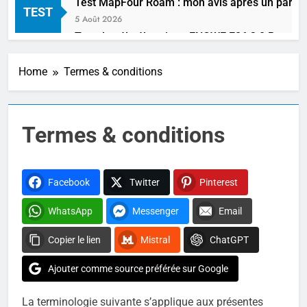
Test MapFour Roam : mon avis après un parcou
TEST
5 Août 2026
Test du vélo électrique ENGWE E26 3.0 Pro : le
29 Juillet 2026
Test Lankeleisi MG600 Lite : mon avis complet 
Home
Termes & conditions
22 Juillet 2026
Test du Engwe X26 : le fat bike électrique plia
9 Juillet 2026
Termes & conditions
Test ENGWE O20 Boost : mon avis sur ce vélo él
22 Juin 2026
Test du vélo électrique DUOTTS C29 Max : le VT
Facebook
Twitter
Pinterest
21 Juin 2026
Test du Touroll S3 : le vélo électrique pliable f
WhatsApp
Messenger
Email
3 Juin 2026
Copier le lien
Mistral
ChatGPT
Test du Onesport OT16 Max : le vélo électrique p
28 Mai 2026
Ajouter comme source préférée sur Google
Test du vélo électrique Engwe P275 SE : le vélo
22 Mai 2026
La terminologie suivante s’applique aux présentes