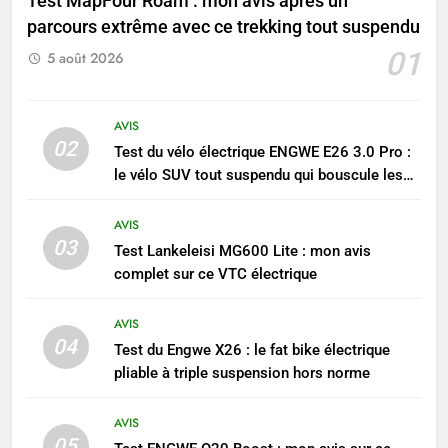
Test MapFour Roam : mon avis après un
parcours extrême avec ce trekking tout suspendu
01
5 août 2026
AVIS
02
Test du vélo électrique ENGWE E26 3.0 Pro :
le vélo SUV tout suspendu qui bouscule les
références
AVIS
03
Test Lankeleisi MG600 Lite : mon avis
complet sur ce VTC électrique
AVIS
04
Test du Engwe X26 : le fat bike électrique
pliable à triple suspension hors norme
AVIS
05